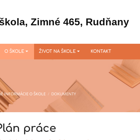
škola, Zimné 465, Rudňany
O ŠKOLE
ŽIVOT NA ŠKOLE
KONTAKT
É INFORMÁCIE O ŠKOLE
/
DOKUMENTY
Plán práce