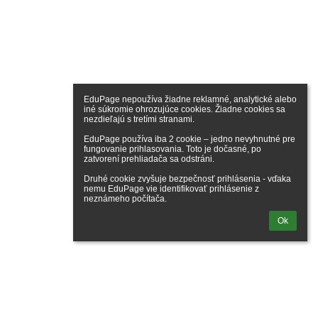
EduPage nepoužíva žiadne reklamné, analytické alebo 
iné súkromie ohrozujúce cookies. Žiadne cookies sa 
nezdieľajú s tretími stranami.

EduPage používa iba 2 cookie – jedno nevyhnutné pre 
fungovanie prihlasovania. Toto je dočasné, po 
zatvorení prehliadača sa odstráni.

Druhé cookie zvyšuje bezpečnosť prihlásenia - vďaka 
nemu EduPage vie identifikovať prihlásenie z 
neznámeho počítača.
Ok
lásenie