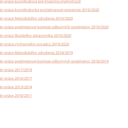
án práce koordinátora pre finančnú gramotnosť
án práce koordinátorka protidrogovej prevencie 2019/2020
án práce Metodického združenia 2019/2020
án práce predmetovej komisie odborných predmetov 2019/2020
án práce školského zdravotníka 2019/2020
án práce výchovného poradcu 2019/2020
án práce Metodického združenia 2018/2019
án práce predmetovej komisie odborných predmetov 2018/2019
án práce 2017/2018
án práce 2016/2017
án práce 2013/2014
án práce 2010/2011