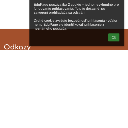
EduPage používa iba 2 cookie – jedno nevyhnutné pre 
fungovanie prihlasovania. Toto je dočasné, po 
zatvorení prehliadača sa odstráni.

Druhé cookie zvyšuje bezpečnosť prihlásenia - vďaka 
nemu EduPage vie identifikovať prihlásenie z 
neznámeho počítača.
Ok
Odkazy
Správca obsahu
Technická podpora
Vyhlásenie o prístupnosti
Právne informácie
Zásady ochrany osobných údajov
Údaje o prevádzkovateľovi
Mapa stránok
O nás