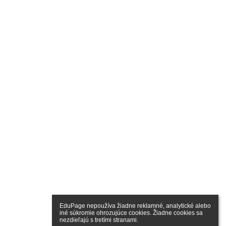
EduPage nepoužíva žiadne reklamné, analytické alebo 
iné súkromie ohrozujúce cookies. Žiadne cookies sa 
nezdieľajú s tretími stranami.
