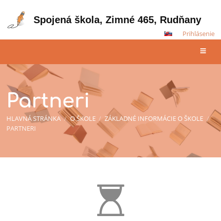
Spojená škola, Zimné 465, Rudňany
Prihlásenie
Partneri
HLAVNÁ STRÁNKA
/
O ŠKOLE
/
ZÁKLADNÉ INFORMÁCIE O ŠKOLE
/
PARTNERI
Partneri