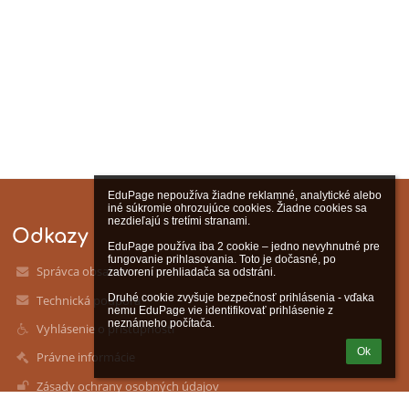
EduPage nepoužíva žiadne reklamné, analytické alebo 
iné súkromie ohrozujúce cookies. Žiadne cookies sa 
nezdieľajú s tretími stranami.

Odkazy
EduPage používa iba 2 cookie – jedno nevyhnutné pre 
fungovanie prihlasovania. Toto je dočasné, po 
Správca obsahu
zatvorení prehliadača sa odstráni.

Druhé cookie zvyšuje bezpečnosť prihlásenia - vďaka 
Technická podpora
nemu EduPage vie identifikovať prihlásenie z 
neznámeho počítača.
Vyhlásenie o prístupnosti
Ok
Právne informácie
Zásady ochrany osobných údajov