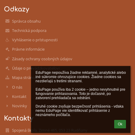
Odkazy
Správca obsahu
Technická podpora
Vyhlásenie o prístupnosti
Právne informácie
Zásady ochrany osobných údajov
Údaje o prevádzkovateľovi
EduPage nepoužíva žiadne reklamné, analytické alebo 
iné súkromie ohrozujúce cookies. Žiadne cookies sa 
Mapa stránok
nezdieľajú s tretími stranami.

O nás
EduPage používa iba 2 cookie – jedno nevyhnutné pre 
fungovanie prihlasovania. Toto je dočasné, po 
Kontakt
zatvorení prehliadača sa odstráni.

Novinky
Druhé cookie zvyšuje bezpečnosť prihlásenia - vďaka 
nemu EduPage vie identifikovať prihlásenie z 
neznámeho počítača.
Kontakty
Ok
Spojená škola, Zimné 465, 053 23 Rudňany