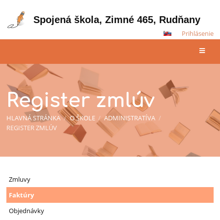
Spojená škola, Zimné 465, Rudňany
Prihlásenie
Register zmlúv
HLAVNÁ STRÁNKA
/
O ŠKOLE
/
ADMINISTRATÍVA
/
REGISTER ZMLÚV
Register
Zmluvy
zmlúv
Faktúry
Objednávky